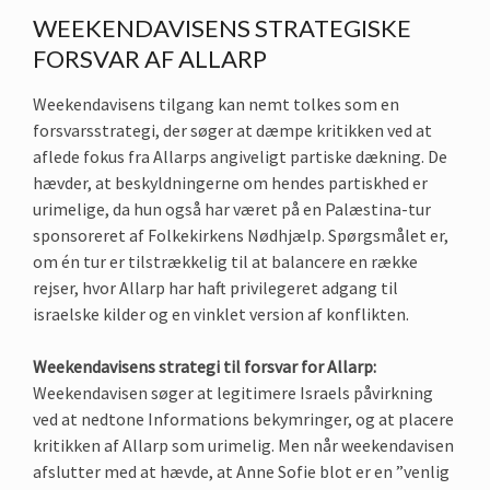
WEEKENDAVISENS STRATEGISKE
FORSVAR AF ALLARP
Weekendavisens tilgang kan nemt tolkes som en
forsvarsstrategi, der søger at dæmpe kritikken ved at
aflede fokus fra Allarps angiveligt partiske dækning. De
hævder, at beskyldningerne om hendes partiskhed er
urimelige, da hun også har været på en Palæstina-tur
sponsoreret af Folkekirkens Nødhjælp. Spørgsmålet er,
om én tur er tilstrækkelig til at balancere en række
rejser, hvor Allarp har haft privilegeret adgang til
israelske kilder og en vinklet version af konflikten.
Weekendavisens strategi til forsvar for Allarp:
Weekendavisen søger at legitimere Israels påvirkning
ved at nedtone Informations bekymringer, og at placere
kritikken af Allarp som urimelig. Men når weekendavisen
afslutter med at hævde, at Anne Sofie blot er en ”venlig