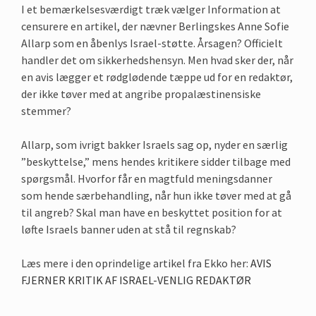
I et bemærkelsesværdigt træk vælger Information at
censurere en artikel, der nævner Berlingskes Anne Sofie
Allarp som en åbenlys Israel-støtte. Årsagen? Officielt
handler det om sikkerhedshensyn. Men hvad sker der, når
en avis lægger et rødglødende tæppe ud for en redaktør,
der ikke tøver med at angribe propalæstinensiske
stemmer?
Allarp, som ivrigt bakker Israels sag op, nyder en særlig
”beskyttelse,” mens hendes kritikere sidder tilbage med
spørgsmål. Hvorfor får en magtfuld meningsdanner
som hende særbehandling, når hun ikke tøver med at gå
til angreb? Skal man have en beskyttet position for at
løfte Israels banner uden at stå til regnskab?
Læs mere i den oprindelige artikel fra Ekko her:
AVIS
FJERNER KRITIK AF ISRAEL-VENLIG REDAKTØR