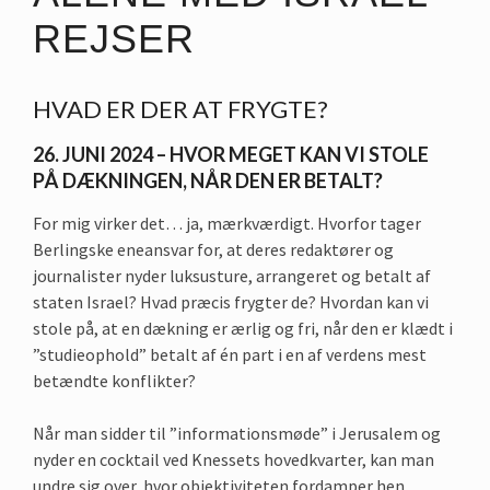
REJSER
HVAD ER DER AT FRYGTE?
26. JUNI 2024 – HVOR MEGET KAN VI STOLE
PÅ DÆKNINGEN, NÅR DEN ER BETALT?
For mig virker det… ja, mærkværdigt. Hvorfor tager
Berlingske eneansvar for, at deres redaktører og
journalister nyder luksusture, arrangeret og betalt af
staten Israel? Hvad præcis frygter de? Hvordan kan vi
stole på, at en dækning er ærlig og fri, når den er klædt i
”studieophold” betalt af én part i en af verdens mest
betændte konflikter?
Når man sidder til ”informationsmøde” i Jerusalem og
nyder en cocktail ved Knessets hovedkvarter, kan man
undre sig over, hvor objektiviteten fordamper hen.