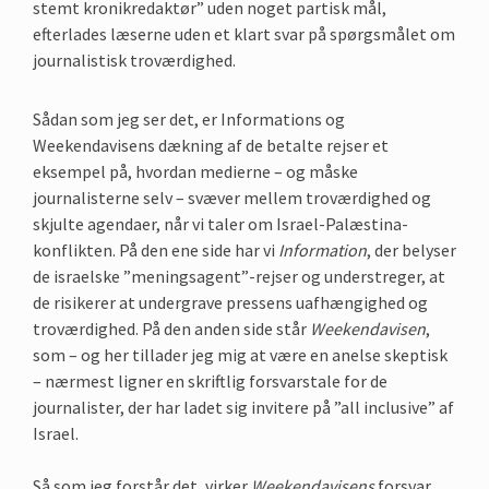
stemt kronikredaktør” uden noget partisk mål,
efterlades læserne uden et klart svar på spørgsmålet om
journalistisk troværdighed.
Sådan som jeg ser det, er Informations og
Weekendavisens dækning af de betalte rejser et
eksempel på, hvordan medierne – og måske
journalisterne selv – svæver mellem troværdighed og
skjulte agendaer, når vi taler om Israel-Palæstina-
konflikten. På den ene side har vi
Information
, der belyser
de israelske ”meningsagent”-rejser og understreger, at
de risikerer at undergrave pressens uafhængighed og
troværdighed. På den anden side står
Weekendavisen
,
som – og her tillader jeg mig at være en anelse skeptisk
– nærmest ligner en skriftlig forsvarstale for de
journalister, der har ladet sig invitere på ”all inclusive” af
Israel.
Så som jeg forstår det, virker
Weekendavisens
forsvar