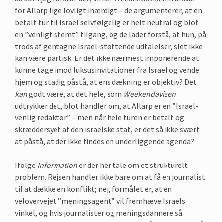
for Allarp lige lovligt ihærdigt – de argumenterer, at en
betalt tur til Israel selvfølgelig er helt neutral og blot
en ”venligt stemt” tilgang, og de lader forstå, at hun, på
trods af gentagne Israel-støttende udtalelser, slet ikke
kan være partisk. Er det ikke nærmest imponerende at
kunne tage imod luksusinvitationer fra Israel og vende
hjem og stadig påstå, at ens dækning er objektiv? Det
kan
godt være, at det hele, som
Weekendavisen
udtrykker det, blot handler om, at Allarp er en ”Israel-
venlig redaktør” – men når hele turen er betalt og
skræddersyet af den israelske stat, er det så ikke svært
at påstå, at der ikke findes en underliggende agenda?
Ifølge
Information
er der her tale om et strukturelt
problem. Rejsen handler ikke bare om at få en journalist
til at dække en konflikt; nej, formålet er, at en
velovervejet ”meningsagent” vil fremhæve Israels
vinkel, og hvis journalister og meningsdannere så