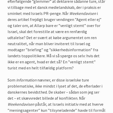
efterfølgende ”glemmer” at deklarere sådanne ture, står
vi tilbage med et dansk medielandskab, der i praksis er
sminket med Israels PR-penge. Når
Weekendavisen
i
deres artikel frejdigt bruger vendingen ”Agent eller ej”
og taler om, at Allarp bare er ”venligt stemt” over for
Israel, skal det forestille at være en renfærdig
udtalelse? Det er svært at købe argumentet om ren
neutralitet, når man bliver inviteret til Israel og
modtager ”briefing” og ”sikkerhedsinformation” fra
landets toppolitikere. Må vi så spørge os selv: hvis det
ikke er en agent, hvad er det så? En ”venligt stemt”
turist med en helt tilfældig platform?
Som
Information
nævner, er disse israelske ture
problematiske, ikke mindst i lyset af det, de efterlader i
danskernes bevidsthed. De skaber – sådan som jeg ser
det – et skævvredet billede af konflikten. Når
Weekendavisen
påstår, at Israels initiativ med at hverve
”meningsagenter” kun ”tilsyneladende” havde til formål