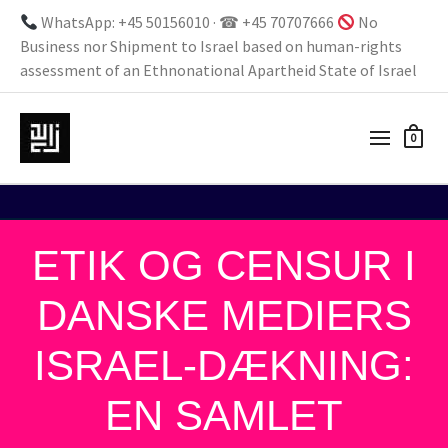
WhatsApp: +45 50156010 · ☎ +45 70707666
No
Business nor Shipment to Israel based on human-rights
assessment of an Ethnonational Apartheid State of Israel
0
ETIK OG CENSUR I
DANSKE MEDIERS
ISRAEL-DÆKNING:
EN SAMLET