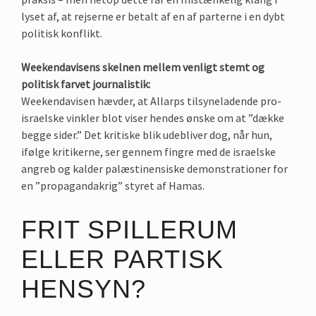
lyset af, at rejserne er betalt af en af parterne i en dybt
politisk konflikt.
Weekendavisens skelnen mellem venligt stemt og
politisk farvet journalistik:
Weekendavisen hævder, at Allarps tilsyneladende pro-
israelske vinkler blot viser hendes ønske om at ”dække
begge sider.” Det kritiske blik udebliver dog, når hun,
ifølge kritikerne, ser gennem fingre med de israelske
angreb og kalder palæstinensiske demonstrationer for
en ”propagandakrig” styret af Hamas.
FRIT SPILLERUM
ELLER PARTISK
HENSYN?