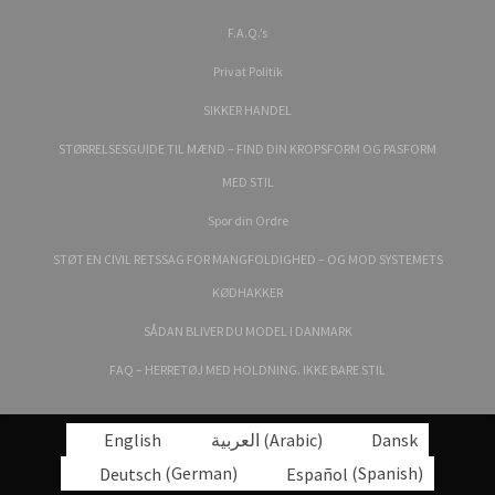
F.A.Q.’s
Privat Politik
SIKKER HANDEL
STØRRELSESGUIDE TIL MÆND – FIND DIN KROPSFORM OG PASFORM
MED STIL
Spor din Ordre
STØT EN CIVIL RETSSAG FOR MANGFOLDIGHED – OG MOD SYSTEMETS
KØDHAKKER
SÅDAN BLIVER DU MODEL I DANMARK
FAQ – HERRETØJ MED HOLDNING. IKKE BARE STIL
English
العربية
(
Arabic
)
Dansk
Deutsch
(
German
)
Español
(
Spanish
)