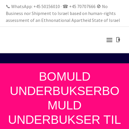
📞 WhatsApp: +45 50156010 · ☎ +45 70707666 🚫 No
Business nor Shipment to Israel based on human-rights
assessment of an Ethnonational Apartheid State of Israel
0
BOMULD
UNDERBUKSERBO
MULD
UNDERBUKSER TIL