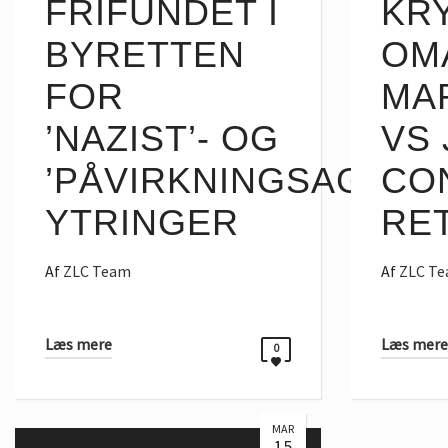
FRIFUNDET I
KR
BYRETTEN
OM
FOR
MA
’NAZIST’- OG
VS
’PÅVIRKNINGSAGENT’
CON
YTRINGER
RE
Af
ZLC Team
Af
ZLC T
Læs mere
Læs mere
0
MAR
15