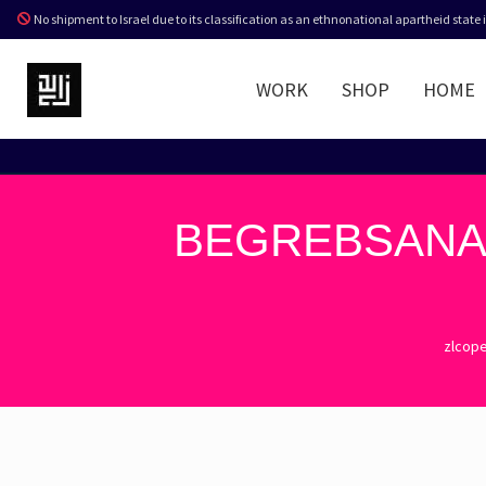
No shipment to Israel due to its classification as an ethnonational apartheid state
WORK
SHOP
HOME
BEGREBSANAL
zlcop