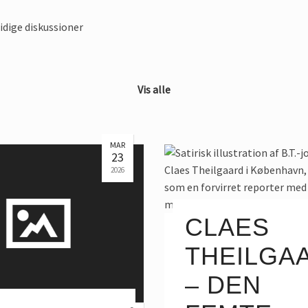
idige diskussioner
Vis alle
MAR
23
2026
CLAES
THEILGA
– DEN