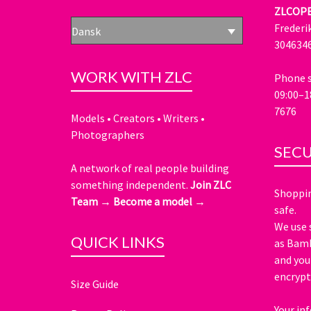
ZLCOP
Frederi
Dansk
304634
WORK WITH ZLC
Phone s
09:00–1
7676
Models • Creators • Writers •
Photographers
SEC
A network of real people building
something independent.
Join ZLC
Shoppin
Team →
Become a model →
safe.
We use 
QUICK LINKS
as Bamb
and you
encrypt
Size Guide
Your in