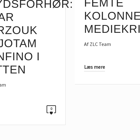
FEMTE
YDSFORHØR:
KOLONN
AR
MEDIEKR
RZOUK
 JOTAM
Af
ZLC Team
FINO I
TTEN
Læs mere
eam
0