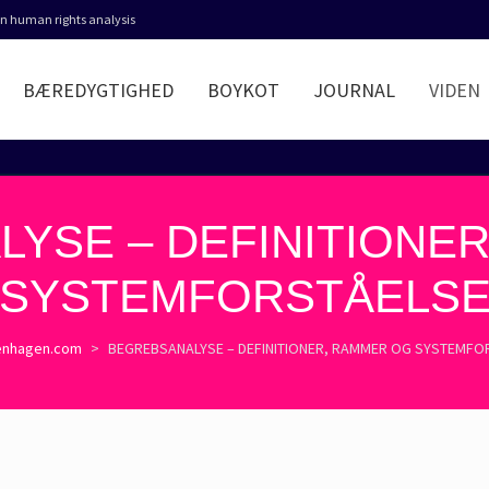
 in human rights analysis
BÆREDYGTIGHED
BOYKOT
JOURNAL
VIDEN
YSE – DEFINITIONE
SYSTEMFORSTÅELS
enhagen.com
>
BEGREBSANALYSE – DEFINITIONER, RAMMER OG SYSTEMFO