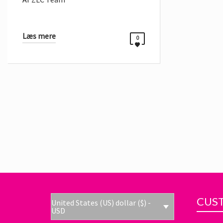
Læs mere
0
CUST
United States (US) dollar ($) -
USD