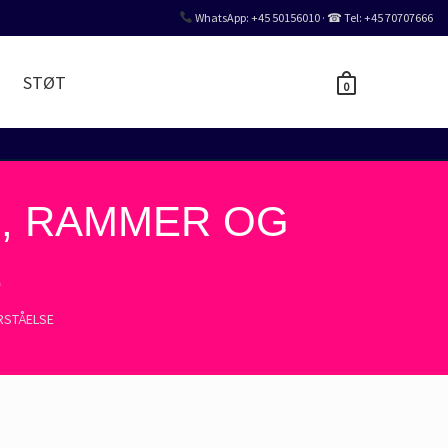
WhatsApp: +45 50156010 · ☎ Tel: +45 70707666
STØT
0
R, RAMMER OG
E
RSTÅELSE