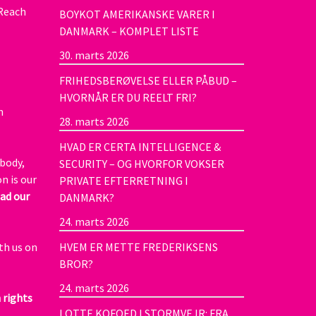
 Reach
BOYKOT AMERIKANSKE VARER I
DANMARK – KOMPLET LISTE
30. marts 2026
FRIHEDSBERØVELSE ELLER PÅBUD –
HVORNÅR ER DU REELT FRI?
n
28. marts 2026
HVAD ER CERTA INTELLIGENCE &
body,
SECURITY – OG HVORFOR VOKSER
n is our
PRIVATE EFTERRETNING I
ad our
DANMARK?
24. marts 2026
th us on
HVEM ER METTE FREDERIKSENS
BROR?
24. marts 2026
 rights
LOTTE KOFOED I STORMVEJR: FRA