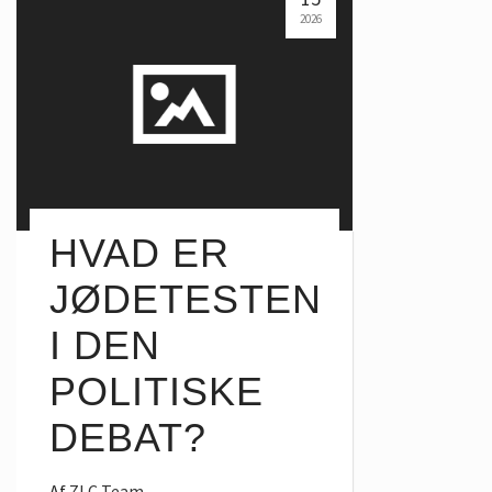
2026
HVAD ER
JØDETESTEN
I DEN
POLITISKE
DEBAT?
Af
ZLC Team