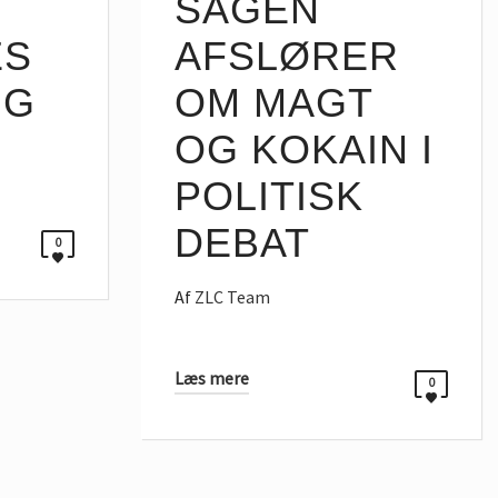
SAGEN
ES
AFSLØRER
IG
OM MAGT
OG KOKAIN I
POLITISK
DEBAT
0
Af
ZLC Team
Læs mere
0