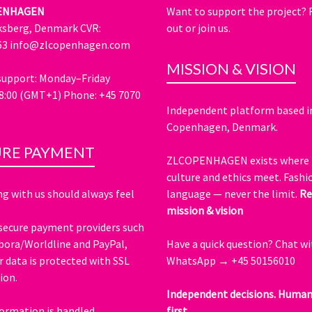
ENHAGEN
Want to support the project?
ksberg, Denmark CVR:
out or join us.
63
info@zlcopenhagen.com
MISSION & VISION
upport: Monday–Friday
8:00 (GMT+1) Phone: +45 7070
Independent platform based i
Copenhagen, Denmark.
URE PAYMENT
ZLCOPENHAGEN exists where 
culture and ethics meet. Fashio
g with us should always feel
language — never the limit.
Re
mission & vision
secure payment providers such
ora/Worldline and PayPal,
Have a quick question?
Chat wi
r data is protected with SSL
WhatsApp → +45 50156010
ion.
Independent decisions. Human
formation is handled
first.