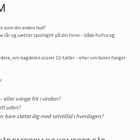
M
s som din anden hud?
lår og sætter spotlight på din form – både forfra og
urdere, om bagdelen scorer 12-taller – eller om bulen fanger
e:
 eller svinge frit i vinden?
elt uden?
r bare støtte dig med selvtillid i hverdagen?