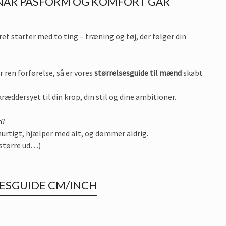
 NÅR PASFORM OG KOMFORT GÅR
t starter med to ting – træning og tøj, der følger din
 ren forførelse, så er vores
størrelsesguide til mænd
skabt
ræddersyet til din krop, din stil og dine ambitioner.
m?
 hurtigt, hjælper med alt, og dømmer aldrig.
e større ud…)
ESGUIDE CM/INCH