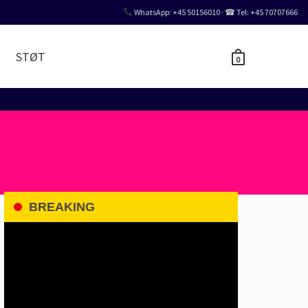
WhatsApp: +45 50156010 · ☎ Tel: +45 70707666
STØT
0
BREAKING