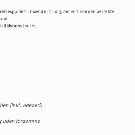
elsesguide til mænd er til dig, der vil finde den perfekte
and.
vtillidsbooster
i ét.
hen (inkl. videoer!)
r og uden fordomme