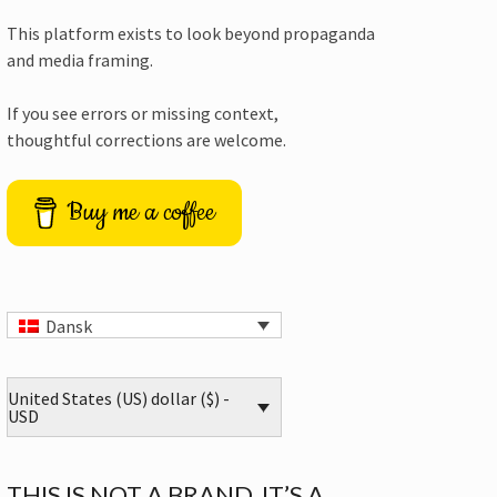
This platform exists to look beyond propaganda
and media framing.
If you see errors or missing context,
thoughtful corrections are welcome.
Buy me a coffee
Dansk
United States (US) dollar ($) -
USD
THIS IS NOT A BRAND. IT’S A