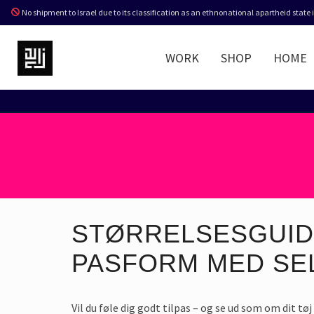
No shipment to Israel due to its classification as an ethnonational apartheid state
WORK
SHOP
HOME
STØRRELSESGUID
PASFORM MED SEL
Vil du føle dig godt tilpas – og se ud som om dit tøj 