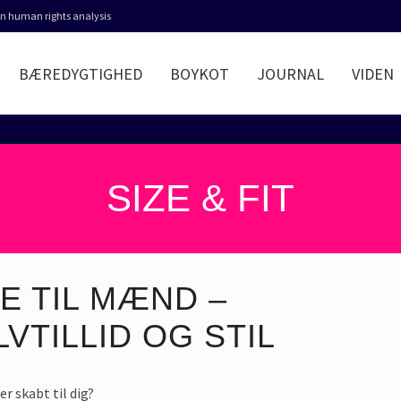
 in human rights analysis
BÆREDYGTIGHED
BOYKOT
JOURNAL
VIDEN
SIZE & FIT
E TIL MÆND –
VTILLID OG STIL
er skabt til dig?