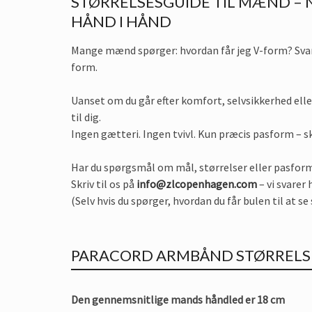
STØRRELSESGUIDE TIL MÆND –
HÅND I HÅND
Mange mænd spørger: hvordan får jeg V-form? Svare
form.
Uanset om du går efter komfort, selvsikkerhed eller
til dig.
Ingen gætteri. Ingen tvivl. Kun præcis pasform – sk
Har du spørgsmål om mål, størrelser eller pasfor
Skriv til os på
info@zlcopenhagen.com
– vi svarer
(Selv hvis du spørger, hvordan du får bulen til at s
PARACORD ARMBÅND STØRRELS
Den gennemsnitlige mands håndled er 18 cm