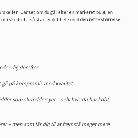
orskellen. Uanset om du går efter en markeret bul
e
, en
tof i skridtet – så starter det hele med
den rette størrelse
.
æder dig derefter
at gå på kompromis med kvalitet
 sidder som skræddersyet – selv hvis du har købt
ærer – men som får dig til at fremstå meget mere