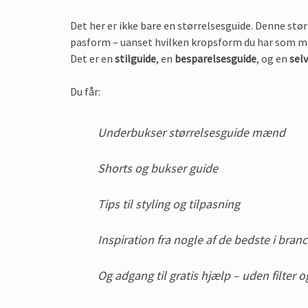
Det her er ikke bare en størrelsesguide. Denne størr
pasform – uanset hvilken kropsform du har som m
Det er en
stilguide
, en
besparelsesguide
, og en
sel
Du får:
Underbukser størrelsesguide mænd
Shorts og bukser guide
Tips til styling og tilpasning
Inspiration fra nogle af de bedste i branc
Og adgang til gratis hjælp – uden filte