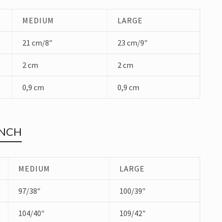
MEDIUM
LARGE
21 cm/8″
23 cm/9″
2 cm
2 cm
0,9 cm
0,9 cm
INCH
MEDIUM
LARGE
97/38″
100/39″
104/40″
109/42″