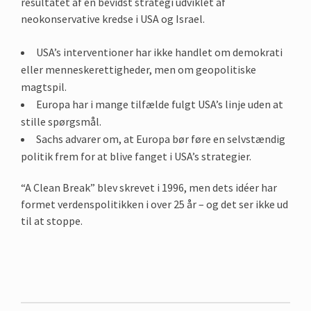
resultatet af en bevidst strategi udviklet af
neokonservative kredse i USA og Israel.
USA’s interventioner har ikke handlet om demokrati
eller menneskerettigheder, men om geopolitiske
magtspil.
Europa har i mange tilfælde fulgt USA’s linje uden at
stille spørgsmål.
Sachs advarer om, at Europa bør føre en selvstændig
politik frem for at blive fanget i USA’s strategier.
“A Clean Break” blev skrevet i 1996, men dets idéer har
formet verdenspolitikken i over 25 år – og det ser ikke ud
til at stoppe.