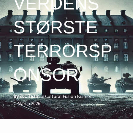
VERDENS
STØRSTE
TERRORSP
ONSOR
By
ZLC Team
in
Cultural Fusion Fashion
2. March 2026