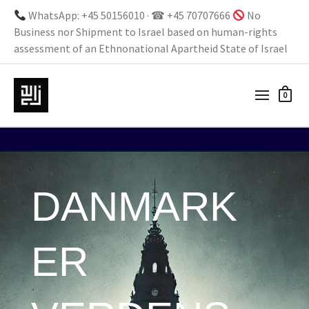
WhatsApp: +45 50156010 · ☎ +45 70707666
No
Business nor Shipment to Israel based on human-rights
assessment of an Ethnonational Apartheid State of Israel
0
DANMARK
ER