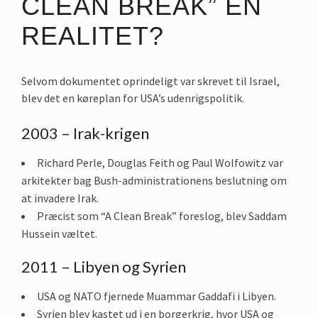
CLEAN BREAK” EN
REALITET?
Selvom dokumentet oprindeligt var skrevet til Israel,
blev det en køreplan for USA’s udenrigspolitik.
2003 – Irak-krigen
Richard Perle, Douglas Feith og Paul Wolfowitz var
arkitekter bag Bush-administrationens beslutning om
at invadere Irak.
Præcist som “A Clean Break” foreslog, blev Saddam
Hussein væltet.
2011 – Libyen og Syrien
USA og NATO fjernede Muammar Gaddafi i Libyen.
Syrien blev kastet ud i en borgerkrig, hvor USA og