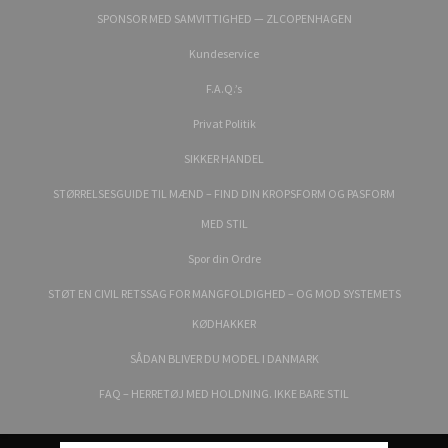
SPONSOR MED SAMVITTIGHED — ZLCOPENHAGEN
Kundeservice
F.A.Q.’s
Privat Politik
SIKKER HANDEL
STØRRELSESGUIDE TIL MÆND – FIND DIN KROPSFORM OG PASFORM
MED STIL
Spor din Ordre
STØT EN CIVIL RETSSAG FOR MANGFOLDIGHED – OG MOD SYSTEMETS
KØDHAKKER
SÅDAN BLIVER DU MODEL I DANMARK
FAQ – HERRETØJ MED HOLDNING. IKKE BARE STIL