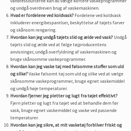
vandressourcerne kan du vælge kortere vaskeprogrammer
og undgå overdreven brug af vaskemaskinen.
Hvad er fordelene ved koldvask?
Fordelene ved koldvask
inkluderer energibesparelser, beskyttelse af tøjets farver
og skånsom rengøring.
Hvordan kan jeg undgå tøjets slid og ælde ved vask?
Undgå
tøjets slid og ælde ved at følge tøjproducentens
anvisninger, undgå overfyldning af vaskemaskinen og
bruge skånsomme vaskeprogrammer.
Hvordan kan jeg vaske tøj med følsomme stoffer som uld
og silke?
Vaske følsomt tøj som uld og silke ved at vælge
skånsomme vaskeprogrammer, bruge egnet vaskemiddel
og undgå høje temperaturer.
Hvordan fjerner jeg pletter og lugt fra tøjet effektivt?
Fjern pletter og lugt fra tøjet ved at behandle dem før
vask, bruge egnet vaskemiddel og vaske ved passende
temperaturer.
Hvordan kan jeg sikre, at mit vasketøj forbliver friskt og