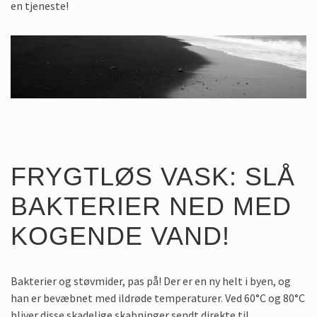
en tjeneste!
FRYGTLØS VASK: SLÅ
BAKTERIER NED MED
KOGENDE VAND!
Bakterier og støvmider, pas på! Der er en ny helt i byen, og
han er bevæbnet med ildrøde temperaturer. Ved 60°C og 80°C
bliver disse skadelige skabninger sendt direkte til