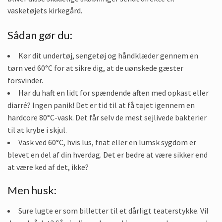
vasketøjets kirkegård.
Sådan gør du:
Kør dit undertøj, sengetøj og håndklæder gennem en
tørn ved 60°C for at sikre dig, at de uønskede gæster
forsvinder.
Har du haft en lidt for spændende aften med opkast eller
diarré? Ingen panik! Det er tid til at få tøjet igennem en
hardcore 80°C-vask. Det får selv de mest sejlivede bakterier
til at krybe i skjul.
Vask ved 60°C, hvis lus, fnat eller en lumsk sygdom er
blevet en del af din hverdag. Det er bedre at være sikker end
at være ked af det, ikke?
Men husk:
Sure lugte er som billetter til et dårligt teaterstykke. Vil