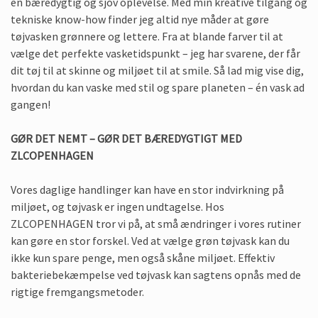
en bæredygtig og sjov oplevelse. Med min kreative tilgang og
tekniske know-how finder jeg altid nye måder at gøre
tøjvasken grønnere og lettere. Fra at blande farver til at
vælge det perfekte vasketidspunkt – jeg har svarene, der får
dit tøj til at skinne og miljøet til at smile. Så lad mig vise dig,
hvordan du kan vaske med stil og spare planeten – én vask ad
gangen!
GØR DET NEMT – GØR DET BÆREDYGTIGT MED
ZLCOPENHAGEN
Vores daglige handlinger kan have en stor indvirkning på
miljøet, og tøjvask er ingen undtagelse. Hos
ZLCOPENHAGEN tror vi på, at små ændringer i vores rutiner
kan gøre en stor forskel. Ved at vælge grøn tøjvask kan du
ikke kun spare penge, men også skåne miljøet. Effektiv
bakteriebekæmpelse ved tøjvask kan sagtens opnås med de
rigtige fremgangsmetoder.