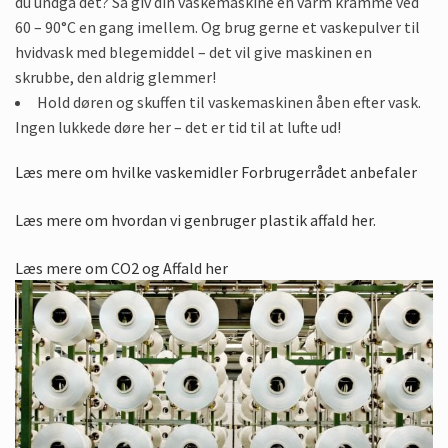
du undgå det? Så giv din vaskemaskine en varm kramme ved
60 – 90°C en gang imellem. Og brug gerne et vaskepulver til
hvidvask med blegemiddel – det vil give maskinen en
skrubbe, den aldrig glemmer!
Hold døren og skuffen til vaskemaskinen åben efter vask.
Ingen lukkede døre her – det er tid til at lufte ud!
Læs mere om hvilke vaskemidler Forbrugerrådet anbefaler
Læs mere om hvordan vi genbruger plastik affald her.
Læs mere om CO2 og Affald her