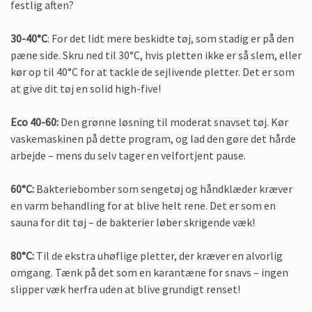
festlig aften?
30-40°C
: For det lidt mere beskidte tøj, som stadig er på den
pæne side. Skru ned til 30°C, hvis pletten ikke er så slem, eller
kør op til 40°C for at tackle de sejlivende pletter. Det er som
at give dit tøj en solid high-five!
Eco 40-60:
Den grønne løsning til moderat snavset tøj. Kør
vaskemaskinen på dette program, og lad den gøre det hårde
arbejde – mens du selv tager en velfortjent pause.
60°C:
Bakteriebomber som sengetøj og håndklæder kræver
en varm behandling for at blive helt rene. Det er som en
sauna for dit tøj – de bakterier løber skrigende væk!
80°C:
Til de ekstra uhøflige pletter, der kræver en alvorlig
omgang. Tænk på det som en karantæne for snavs – ingen
slipper væk herfra uden at blive grundigt renset!