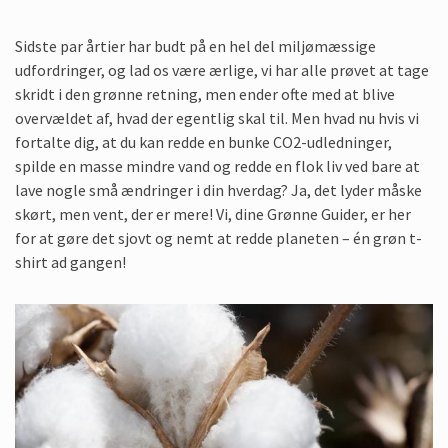
Sidste par årtier har budt på en hel del miljømæssige
udfordringer, og lad os være ærlige, vi har alle prøvet at tage
skridt i den grønne retning, men ender ofte med at blive
overvældet af, hvad der egentlig skal til. Men hvad nu hvis vi
fortalte dig, at du kan redde en bunke CO2-udledninger,
spilde en masse mindre vand og redde en flok liv ved bare at
lave nogle små ændringer i din hverdag? Ja, det lyder måske
skørt, men vent, der er mere! Vi, dine Grønne Guider, er her
for at gøre det sjovt og nemt at redde planeten – én grøn t-
shirt ad gangen!