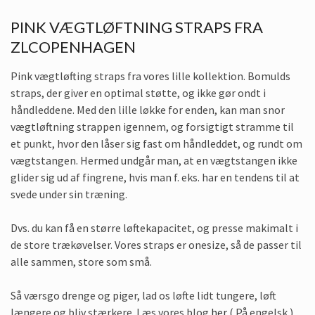
PINK VÆGTLØFTNING STRAPS FRA
ZLCOPENHAGEN
Pink vægtløfting straps fra vores lille kollektion. Bomulds
straps, der giver en optimal støtte, og ikke gør ondt i
håndleddene. Med den lille løkke for enden, kan man snor
vægtløftning strappen igennem, og forsigtigt stramme til
et punkt, hvor den låser sig fast om håndleddet, og rundt om
vægtstangen. Hermed undgår man, at en vægtstangen ikke
glider sig ud af fingrene, hvis man f. eks. har en tendens til at
svede under sin træning.
Dvs. du kan få en større løftekapacitet, og presse makimalt i
de store trækøvelser. Vores straps er onesize, så de passer til
alle sammen, store som små.
Så værsgo drenge og piger, lad os løfte lidt tungere, løft
længere og bliv stærkere. Læs vores blog
her
( På engelsk )