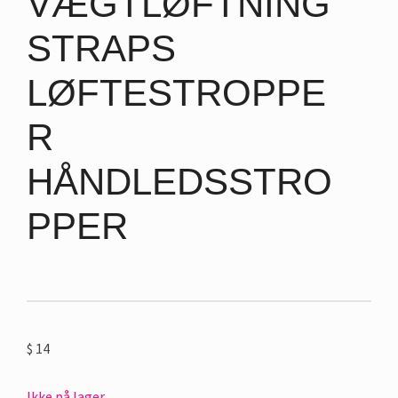
VÆGTLØFTNING
STRAPS
LØFTESTROPPE
R
HÅNDLEDSSTRO
PPER
$
14
Ikke på lager