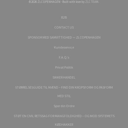
©2026 ZLCOPENHAGEN · Built with love by
ZLC TEAM
.
B2B
CONTACT US
SPONSOR MED SAMVITTIGHED — ZLCOPENHAGEN
Kundeservice
F.A.Q.’s
Privat Politik
SIKKER HANDEL
STØRRELSESGUIDE TIL MÆND – FIND DIN KROPSFORM OG PASFORM
MED STIL
Spor din Ordre
STØT EN CIVIL RETSSAG FOR MANGFOLDIGHED – OG MOD SYSTEMETS
KØDHAKKER