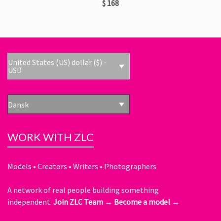
$
168
United States (US) dollar ($) -
USD
Dansk
WORK WITH ZLC
Models • Creators • Writers • Photographers
A network of real people building something
independent.
Join ZLC Team →
Become a model →