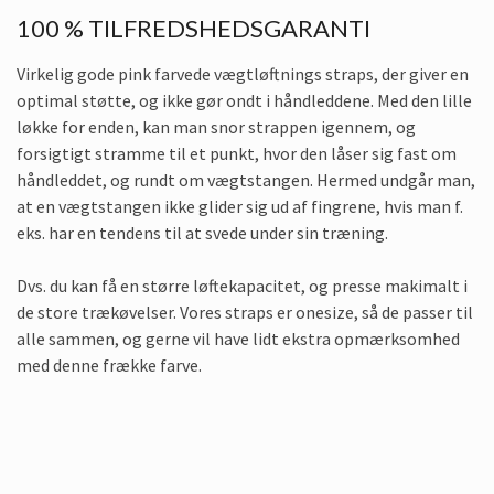
100 % TILFREDSHEDSGARANTI
Virkelig gode pink farvede vægtløftnings straps, der giver en
optimal støtte, og ikke gør ondt i håndleddene. Med den lille
løkke for enden, kan man snor strappen igennem, og
forsigtigt stramme til et punkt, hvor den låser sig fast om
håndleddet, og rundt om vægtstangen. Hermed undgår man,
at en vægtstangen ikke glider sig ud af fingrene, hvis man f.
eks. har en tendens til at svede under sin træning.
Dvs. du kan få en større løftekapacitet, og presse makimalt i
de store trækøvelser. Vores straps er onesize, så de passer til
alle sammen, og gerne vil have lidt ekstra opmærksomhed
med denne frække farve.