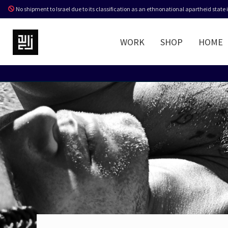
No shipment to Israel due to its classification as an ethnonational apartheid state
WORK
SHOP
HOME