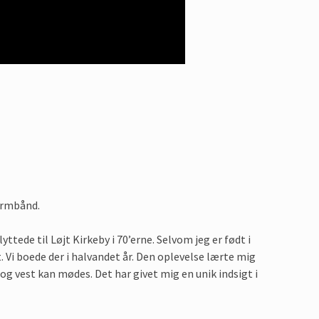
armbånd.
tede til Løjt Kirkeby i 70’erne. Selvom jeg er født i
 Vi boede der i halvandet år. Den oplevelse lærte mig
g vest kan mødes. Det har givet mig en unik indsigt i