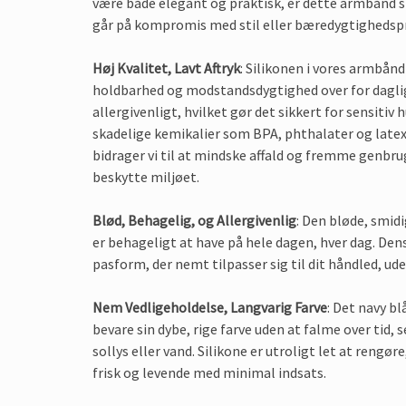
være både elegant og praktisk, er dette armbånd sk
går på kompromis med stil eller bæredygtighedspr
Høj Kvalitet, Lavt Aftryk
: Silikonen i vores armbånd
holdbarhed og modstandsdygtighed over for daglig 
allergivenligt, hvilket gør det sikkert for sensitiv 
skadelige kemikalier som BPA, phthalater og latex
bidrager vi til at mindske affald og fremme genbru
beskytte miljøet.
Blød, Behagelig, og Allergivenlig
: Den bløde, smidi
er behageligt at have på hele dagen, hver dag. Dens 
pasform, der nemt tilpasser sig til dit håndled, ud
Nem Vedligeholdelse, Langvarig Farve
: Det navy b
bevare sin dybe, rige farve uden at falme over tid,
sollys eller vand. Silikone er utroligt let at rengøre
frisk og levende med minimal indsats.