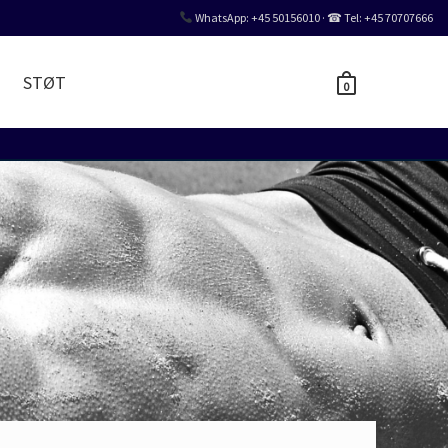
WhatsApp: +45 50156010 · ☎ Tel: +45 70707666
STØT
0