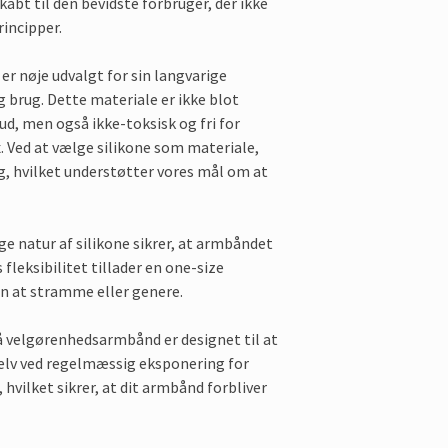
abt til den bevidste forbruger, der ikke
incipper.
 er nøje udvalgt for sin langvarige
brug. Dette materiale er ikke blot
hud, men også ikke-toksisk og fri for
. Ved at vælge silikone som materiale,
g, hvilket understøtter vores mål om at
ge natur af silikone sikrer, at armbåndet
fleksibilitet tillader en one-size
en at stramme eller genere.
lå velgørenhedsarmbånd er designet til at
 selv ved regelmæssig eksponering for
, hvilket sikrer, at dit armbånd forbliver