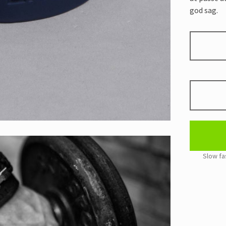
god sag.
NAVY
BLÅ
VELGØRE
ARMBÅND
quantity
Alternativ