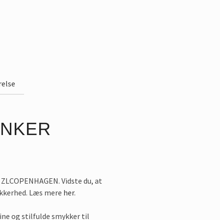
Alternativ
relse
ANKER
d ZLCOPENHAGEN. Vidste du, at
ikkerhed. Læs mere
her
.
ine og stilfulde smykker til