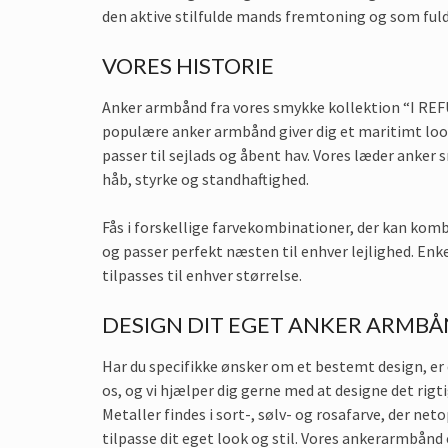
den aktive stilfulde mands fremtoning og som ful
VORES HISTORIE
Anker armbånd fra vores smykke kollektion “I REF
populære anker armbånd giver dig et maritimt look 
passer til sejlads og åbent hav. Vores læder anker
håb, styrke og standhaftighed.
Fås i forskellige farvekombinationer, der kan kombin
og passer perfekt næsten til enhver lejlighed. Enke
tilpasses til enhver størrelse.
DESIGN DIT EGET ANKER ARMB
Har du specifikke ønsker om et bestemt design, er
os, og vi hjælper dig gerne med at designe det rigti
Metaller findes i sort-, sølv- og rosafarve, der net
tilpasse dit eget look og stil. Vores ankerarmbånd 