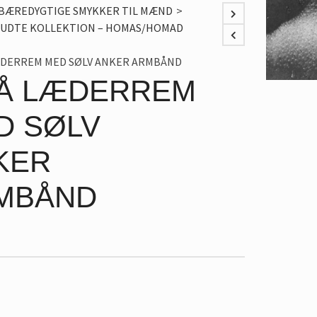
BÆREDYGTIGE SMYKKER TIL MÆND
>
UDTE KOLLEKTION – HOMAS/HOMAD
DERREM MED SØLV ANKER ARMBÅND
Å LÆDERREM
D SØLV
KER
MBÅND