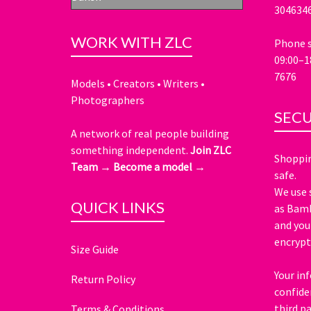
304634
WORK WITH ZLC
Phone s
09:00–1
7676
Models • Creators • Writers •
Photographers
SEC
A network of real people building
something independent.
Join ZLC
Shoppin
Team →
Become a model →
safe.
We use 
QUICK LINKS
as Bamb
and you
encrypt
Size Guide
Your in
Return Policy
confide
third pa
Terms & Conditions