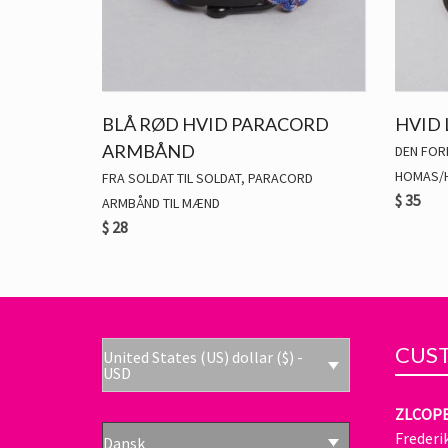
BLÅ RØD HVID PARACORD
HVID
ARMBÅND
DEN FOR
HOMAS/
FRA SOLDAT TIL SOLDAT
,
PARACORD
$
35
ARMBÅND TIL MÆND
$
28
CUST
United States (US) dollar ($) -
USD
ZLCOP
Frederi
Dansk