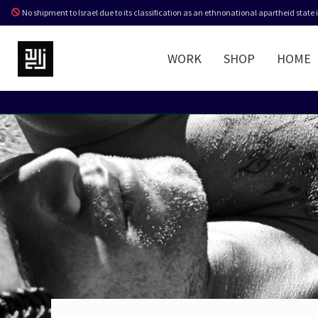
No shipment to Israel due to its classification as an ethnonational apartheid state
WORK
SHOP
HOME