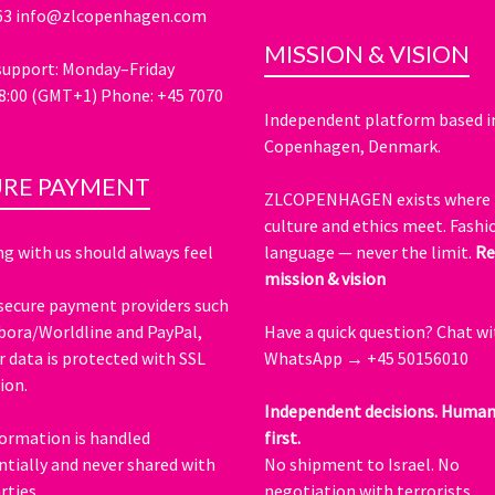
63
info@zlcopenhagen.com
MISSION & VISION
upport: Monday–Friday
8:00 (GMT+1) Phone: +45 7070
Independent platform based i
Copenhagen, Denmark.
URE PAYMENT
ZLCOPENHAGEN exists where 
culture and ethics meet. Fashio
g with us should always feel
language — never the limit.
Re
mission & vision
secure payment providers such
ora/Worldline and PayPal,
Have a quick question?
Chat wi
r data is protected with SSL
WhatsApp → +45 50156010
ion.
Independent decisions. Human
formation is handled
first.
ntially and never shared with
No shipment to Israel. No
rties.
negotiation with terrorists.