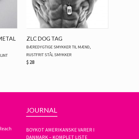
 METAL
ZLC DOG TAG
BÆREDYGTIGE SMYKKER TIL MÆND
,
RUSTFRIT STÅL SMYKKER
LINT
$
28
JOURNAL
 Reach
BOYKOT AMERIKANSKE VARER I
DANMARK – KOMPLET LISTE