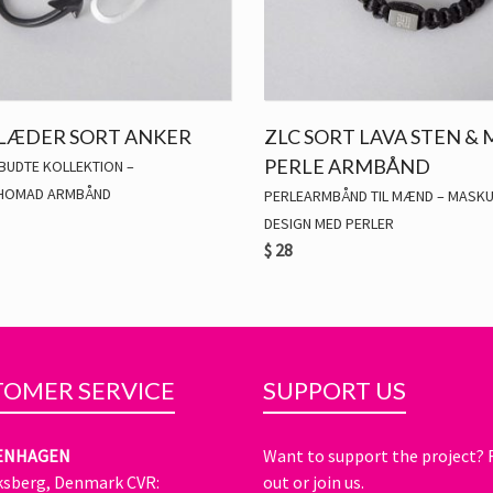
 LÆDER SORT ANKER
ZLC SORT LAVA STEN &
PERLE ARMBÅND
BUDTE KOLLEKTION –
HOMAD ARMBÅND
PERLEARMBÅND TIL MÆND – MASKU
DESIGN MED PERLER
$
28
OMER SERVICE
SUPPORT US
ENHAGEN
Want to support the project?
ksberg, Denmark CVR:
out or join us.