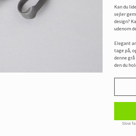
Kan du lide
sejler gemt
design? Ka
udenom de
Elegant ar
tage på, o
denne grå 
den du ho
GRÅ
LÆDERRE
MED
SØLV
ANKER
ARMBÅND
quantity