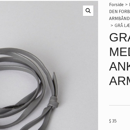
Forside
>
DEN FORB
ARMBÅND
>
GRÅ LÆ
GR
ME
AN
AR
$
35