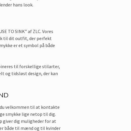
dender hans look.
USE TO SINK” af ZLC. Vores
til dit outfit, der perfekt
 smykke er et symbol på både
eres til forskellige stilarter,
lt og tidsløst design, der kan
ÅND
 du velkommen til at kontakte
ge smykke lige netop til dig.
op giver dig muligheder for at
er både til mænd og til kvinder