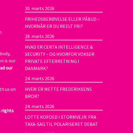
30. marts 2026
FRIHEDSBERØVELSE ELLER PÅBUD –
HVORNÅR ER DU REELT FRI?
n
28. marts 2026
HVAD ER CERTA INTELLIGENCE &
body,
SECURITY – OG HVORFOR VOKSER
n is our
PRIVATE EFTERRETNING I
ad our
DANMARK?
24. marts 2026
th us on
HVEM ER METTE FREDERIKSENS
BROR?
24. marts 2026
 rights
LOTTE KOFOED I STORMVEJR: FRA
TAXA-SAG TIL POLARISERET DEBAT