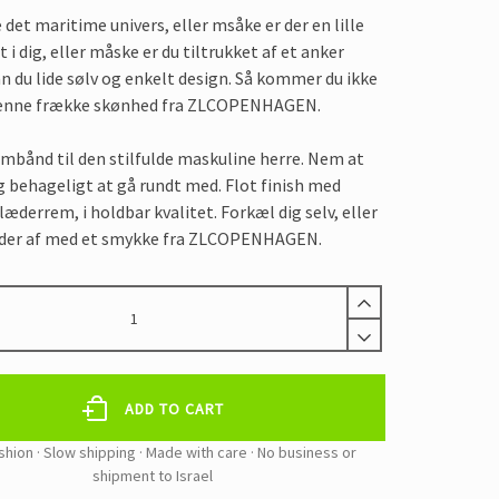
 det maritime univers, eller msåke er der en lille
 i dig, eller måske er du tiltrukket af et anker
n du lide sølv og enkelt design. Så kommer du ikke
nne frække skønhed fra ZLCOPENHAGEN.
mbånd til den stilfulde maskuline herre. Nem at
g behageligt at gå rundt med. Flot finish med
læderrem, i holdbar kvalitet. Forkæl dig selv, eller
lder af med et smykke fra ZLCOPENHAGEN.
M
ADD TO CART