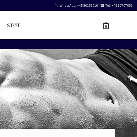
WhatsApp: +45 50156010 · ☎ Tel: +45 70707666
STØT
0