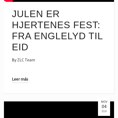
JULEN ER
HJERTENES FEST:
FRA ENGLELYD TIL
EID
By
ZLC Team
Leer más
NOV
04
2024