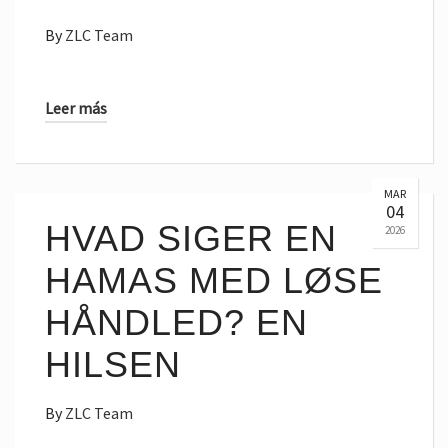
By
ZLC Team
Leer más
MAR
04
HVAD SIGER EN
2026
HAMAS MED LØSE
HÅNDLED? EN
HILSEN
By
ZLC Team