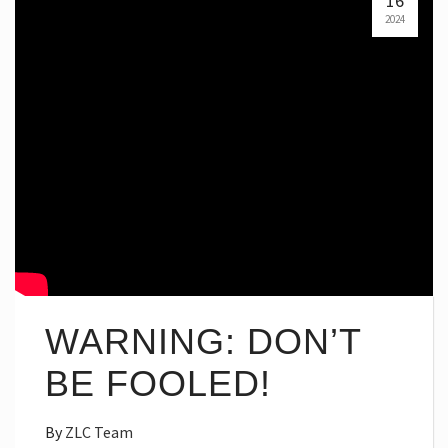
16
2024
WARNING: DON’T
BE FOOLED!
By
ZLC Team