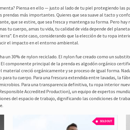
menta? Piensa en ello — justo al lado de tu piel protegiendo las 
tus prendas más importantes. Quieres que sea suave al tacto y conf
ante, que se estire, que sea fresca y mantenga su forma. Pero hay 
 amas tu cuerpo, amas tu vida, tu calidad de vida depende del plane
erra”. En este caso, considerando que la elección de tu ropa interi
cir el impacto en el entorno ambiental.
ha un 30% de nylon reciclado. El nylon fue creado como un substitu
r. El componente principal de la prenda es algodón orgánico certi
l material creció orgánicamente y se proceso de igual forma. Nada
para tu cuerpo. Para una frescura extendida entre lavadas, la fábr
crobios. Para una transparencia definitiva, tu ropa interior nuev
Responsible Accredited Production), un equipo de expertos mundi
iones del espacio de trabajo, dignificando las condiciones de trab
e.
SOLD OUT