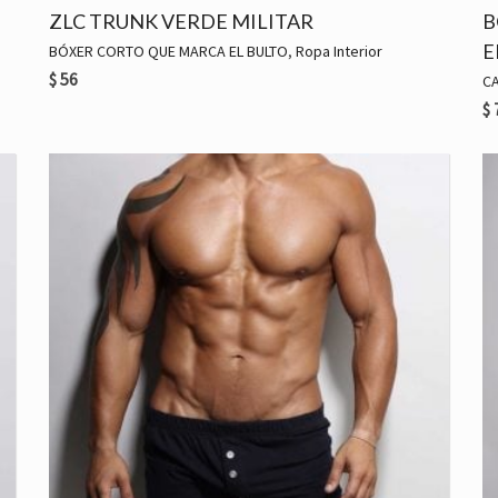
ZLC TRUNK VERDE MILITAR
B
E
BÓXER CORTO QUE MARCA EL BULTO
,
Ropa Interior
$
56
C
$