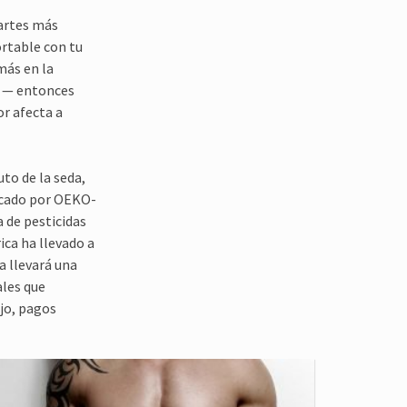
partes más
ortable con tu
más en la
ta — entonces
or afecta a
to de la seda,
ficado por OEKO-
 de pesticidas
ica ha llevado a
a llevará una
ales que
ajo, pagos