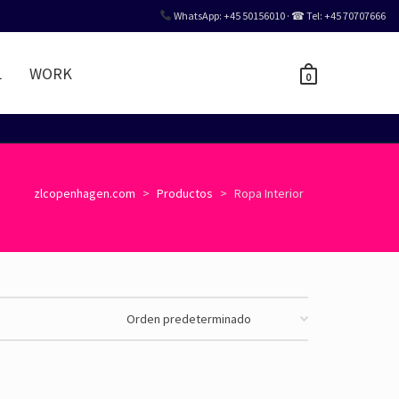
WhatsApp: +45 50156010 · ☎ Tel: +45 70707666
L
WORK
0
zlcopenhagen.com
>
Productos
>
Ropa Interior