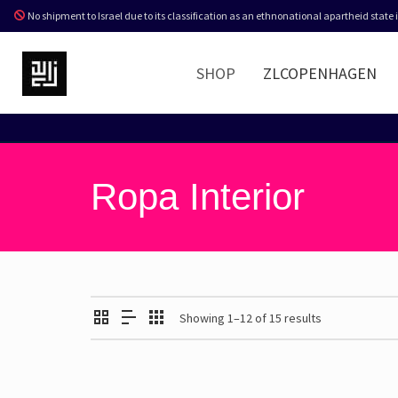
No shipment to Israel due to its classification as an ethnonational apartheid state
SHOP
ZLCOPENHAGEN
Ropa Interior
Showing 1–12 of 15 results