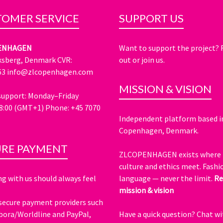
OMER SERVICE
SUPPORT US
ENHAGEN
Want to support the project?
ksberg, Denmark CVR:
out or join us.
63
info@zlcopenhagen.com
MISSION & VISION
upport: Monday–Friday
8:00 (GMT+1) Phone: +45 7070
Independent platform based i
Copenhagen, Denmark.
URE PAYMENT
ZLCOPENHAGEN exists where 
culture and ethics meet. Fashio
g with us should always feel
language — never the limit.
Re
mission & vision
secure payment providers such
ora/Worldline and PayPal,
Have a quick question?
Chat wi