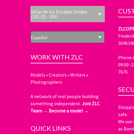
CUST
Dólar de los Estados Unidos
(US) ($) - USD
ZLCOP
Frederi
Español
304634
WORK WITH ZLC
Phone s
09:00–1
7676
Models • Creators • Writers •
Photographers
SEC
A network of real people building
something independent.
Join ZLC
Shoppin
Team →
Become a model →
safe.
We use 
QUICK LINKS
as Bamb