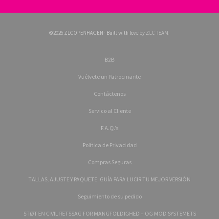
©2026 ZLCOPENHAGEN · Built with love by
ZLC TEAM
.
B2B
Vuélvete un Patrocinante
Contáctenos
Servico al Cliente
F.A.Q.’s
Política de Privacidad
Compras Seguras
TALLAS, AJUSTE Y PAQUETE: GUÍA PARA LUCIR TU MEJOR VERSIÓN
Seguimiento de su pedido
STØT EN CIVIL RETSSAG FOR MANGFOLDIGHED – OG MOD SYSTEMETS