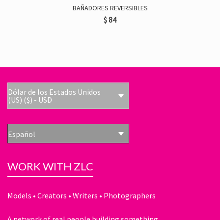
BAÑADORES REVERSIBLES
$
84
Dólar de los Estados Unidos
(US) ($) - USD
Español
WORK WITH ZLC
Models • Creators • Writers • Photographers
A network of real people building something