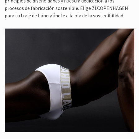
principios de diseño danés y nuestra dedicación a los
procesos de fabricación sostenible. Elige ZLCOPENHAGEN
para tu traje de baño y únеte a la ola de la sostenibilidad.
COLLECTION
SWIMWEAR