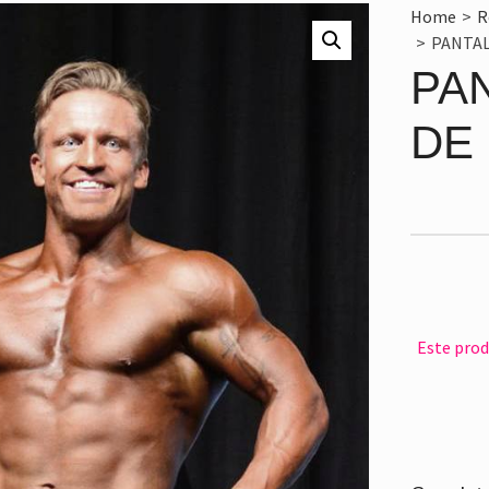
Home
>
R
>
PANTAL
PA
DE
Este prod
Alternativ