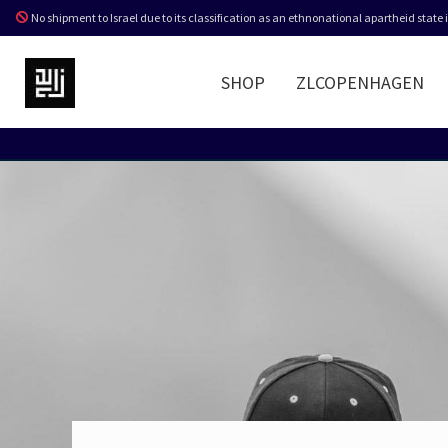
No shipment to Israel due to its classification as an ethnonational apartheid state
SHOP
ZLCOPENHAGEN