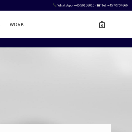
WhatsApp: +45 50156010 · ☎ Tel: +45 70707666
L
WORK
0