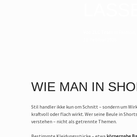
LASS
Von
ZLC Team
in
Fashion
,
11. Februar 2026
WIE MAN IN SH
Stil handler ikke kun om Schnitt – sondern um Wirku
kraftvoll oder flach wirkt. Wer seine Beule in Sho
verstehen – nicht als getrennte Themen.
Bestimmte Kleidungsstücke – etwa
körpernahe B