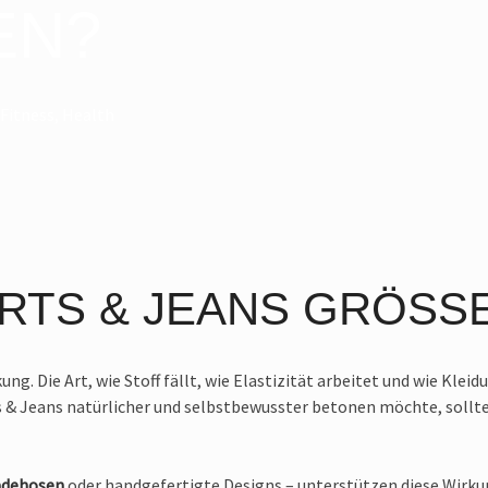
EN?
Fitness
,
Health
ORTS & JEANS GRÖSS
ng. Die Art, wie Stoff fällt, wie Elastizität arbeitet und wie Kle
rts & Jeans natürlicher und selbstbewusster betonen möchte, sollt
adehosen
oder handgefertigte Designs – unterstützen diese Wirku