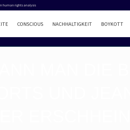
 in human rights analysis
ITE
CONSCIOUS
NACHHALTIGKEIT
BOYKOTT
KANN MAN DIE 
HORTS UND JEA
ER ERSCHHEI