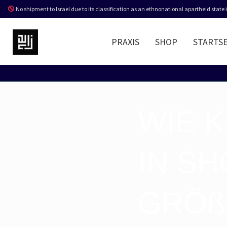
No shipment to Israel due to its classification as an ethnonational apartheid state
PRAXIS
SHOP
STARTSE
WIE 
IN S
GRÖß