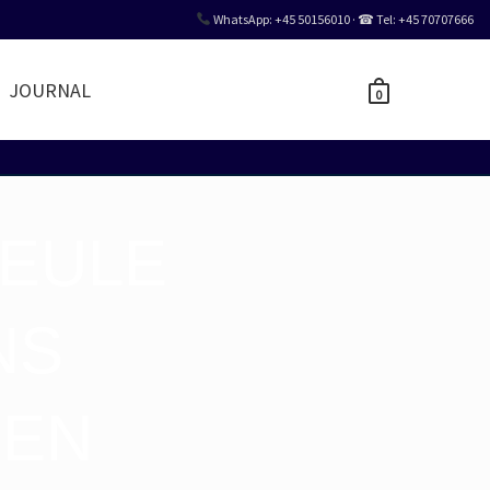
WhatsApp: +45 50156010 · ☎ Tel: +45 70707666
JOURNAL
0
BEULE
NS
NEN