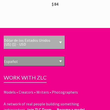
$
84
Dólar de los Estados Unidos
(US) ($) - USD
Español
WORK WITH ZLC
Models • Creators • Writers • Photographers
A network of real people building something
independent.
Join ZLC Team →
Become a model →