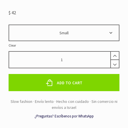
$
42
Clear
TRAJE
DE
BAñO
JUNGLE
–
ADD TO CART
QUE
MARCA
DE
FORMA
NATURAL
¿Preguntas? Escríbenos por WhatsApp
quantity
Alternative: