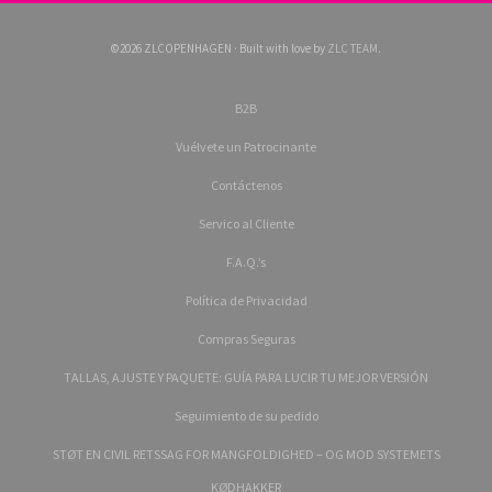
©2026 ZLCOPENHAGEN · Built with love by
ZLC TEAM
.
B2B
Vuélvete un Patrocinante
Contáctenos
Servico al Cliente
F.A.Q.’s
Política de Privacidad
Compras Seguras
TALLAS, AJUSTE Y PAQUETE: GUÍA PARA LUCIR TU MEJOR VERSIÓN
Seguimiento de su pedido
STØT EN CIVIL RETSSAG FOR MANGFOLDIGHED – OG MOD SYSTEMETS
KØDHAKKER