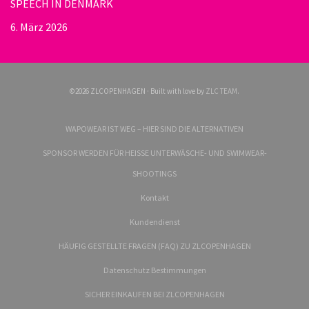
SPEECH IN DENMARK
6. März 2026
©2026 ZLCOPENHAGEN · Built with love by
ZLC TEAM
.
WAPOWEAR IST WEG – HIER SIND DIE ALTERNATIVEN
SPONSOR WERDEN FÜR HEISSE UNTERWÄSCHE- UND SWIMWEAR-
SHOOTINGS
Kontakt
Kundendienst
HÄUFIG GESTELLTE FRAGEN (FAQ) ZU ZLCOPENHAGEN
Datenschutz Bestimmungen
SICHER EINKAUFEN BEI ZLCOPENHAGEN