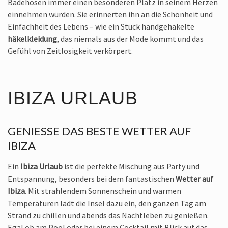
Badehosen immer einen besonderen Platz in seinem Herzen
einnehmen würden. Sie erinnerten ihn an die Schönheit und
Einfachheit des Lebens – wie ein Stück handgehäkelte
häkelkleidung
, das niemals aus der Mode kommt und das
Gefühl von Zeitlosigkeit verkörpert.
IBIZA URLAUB
GENIESSE DAS BESTE WETTER AUF
IBIZA
Ein
Ibiza Urlaub
ist die perfekte Mischung aus Party und
Entspannung, besonders bei dem fantastischen
Wetter auf
Ibiza
. Mit strahlendem Sonnenschein und warmen
Temperaturen lädt die Insel dazu ein, den ganzen Tag am
Strand zu chillen und abends das Nachtleben zu genießen.
Egal ob am Pool oder bei einem Cocktail mit Blick auf das