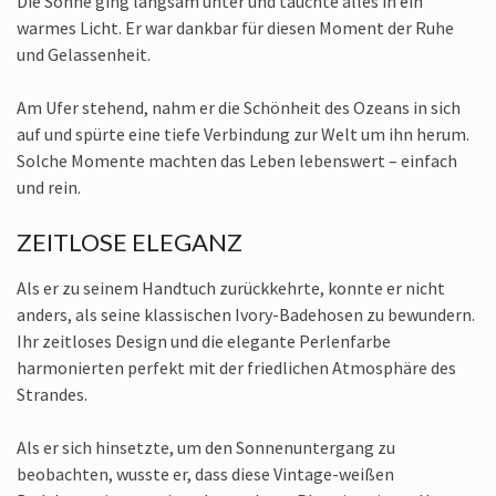
Die Sonne ging langsam unter und tauchte alles in ein
warmes Licht. Er war dankbar für diesen Moment der Ruhe
und Gelassenheit.
Am Ufer stehend, nahm er die Schönheit des Ozeans in sich
auf und spürte eine tiefe Verbindung zur Welt um ihn herum.
Solche Momente machten das Leben lebenswert – einfach
und rein.
ZEITLOSE ELEGANZ
Als er zu seinem Handtuch zurückkehrte, konnte er nicht
anders, als seine klassischen Ivory-Badehosen zu bewundern.
Ihr zeitloses Design und die elegante Perlenfarbe
harmonierten perfekt mit der friedlichen Atmosphäre des
Strandes.
Als er sich hinsetzte, um den Sonnenuntergang zu
beobachten, wusste er, dass diese Vintage-weißen