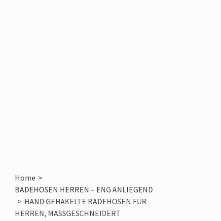
Explore our color chart of premium yarns for
crochet and knitting, perfect for custom designs by
ZLCOPENHAGEN
Home
>
BADEHOSEN HERREN – ENG ANLIEGEND
>
HAND GEHÄKELTE BADEHOSEN FÜR
HERREN, MASSGESCHNEIDERT