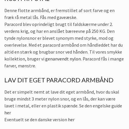
Denne flotte armbånd, er fremstillet af sort farve og en
fræk rå metal lås. Fås med gaveæske.
Paracord blev oprindeligt brugt til faldskærme under 2.
verdens krig, og har en anslået bæreevne på 250 KG. Den
tynde nylonsnor er blevet synonym med styrke, mod og
overlevelse. Med et paracord armbånd om håndleddet har du
altid en stærk og brugbar snor ved hånden. Til vores smykke
kollektion, bruger vi
genanvendt nylon
. Paracord fås i mange
farver, mønstre.
LAV DIT EGET PARACORD ARMBÅND
Det er simpelt nemt at lave dit eget armbånd, hvor du skal
bruge mindst 3 meter nylon snor, og en lås, der kan være
lavet i metal, eller en plastik spænde. Se den engelske guide
her
Eventuelt se den danske version
her