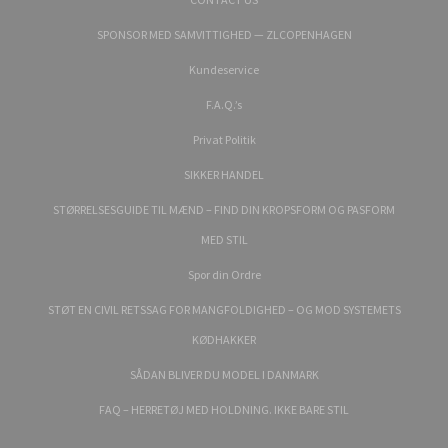
SPONSOR MED SAMVITTIGHED — ZLCOPENHAGEN
Kundeservice
F.A.Q.’s
Privat Politik
SIKKER HANDEL
STØRRELSESGUIDE TIL MÆND – FIND DIN KROPSFORM OG PASFORM
MED STIL
Spor din Ordre
STØT EN CIVIL RETSSAG FOR MANGFOLDIGHED – OG MOD SYSTEMETS
KØDHAKKER
SÅDAN BLIVER DU MODEL I DANMARK
FAQ – HERRETØJ MED HOLDNING. IKKE BARE STIL