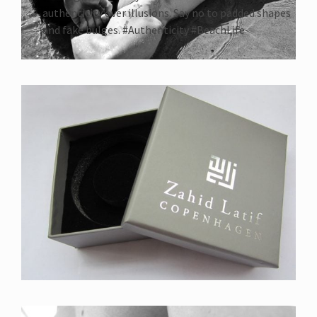
authenticity over illusions. Say no to padded shapes
and fake bulges. #Authenticity #BeachLife