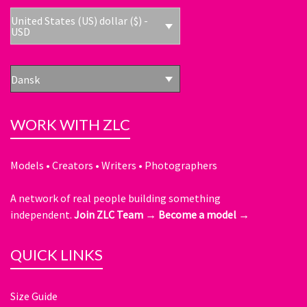
United States (US) dollar ($) -
USD
Dansk
WORK WITH ZLC
Models • Creators • Writers • Photographers
A network of real people building something
independent.
Join ZLC Team →
Become a model →
QUICK LINKS
Size Guide